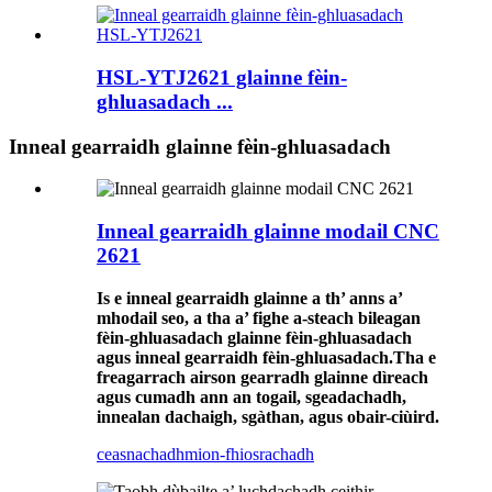
HSL-YTJ2621 glainne fèin-
ghluasadach ...
Inneal gearraidh glainne fèin-ghluasadach
Inneal gearraidh glainne modail CNC
2621
Is e inneal gearraidh glainne a th’ anns a’
mhodail seo, a tha a’ fighe a-steach bileagan
fèin-ghluasadach glainne fèin-ghluasadach
agus inneal gearraidh fèin-ghluasadach.Tha e
freagarrach airson gearradh glainne dìreach
agus cumadh ann an togail, sgeadachadh,
innealan dachaigh, sgàthan, agus obair-ciùird.
ceasnachadh
mion-fhiosrachadh