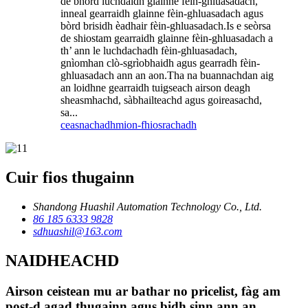
de bhòrd luchdaidh glainne fèin-ghluasadach,
inneal gearraidh glainne fèin-ghluasadach agus
bòrd brisidh èadhair fèin-ghluasadach.Is e seòrsa
de shiostam gearraidh glainne fèin-ghluasadach a
th’ ann le luchdachadh fèin-ghluasadach,
gnìomhan clò-sgrìobhaidh agus gearradh fèin-
ghluasadach ann an aon.Tha na buannachdan aig
an loidhne gearraidh tuigseach airson deagh
sheasmhachd, sàbhailteachd agus goireasachd,
sa...
ceasnachadh
mion-fhiosrachadh
Cuir fios thugainn
Shandong Huashil Automation Technology Co., Ltd.
86 185 6333 9828
sdhuashil@163.com
NAIDHEACHD
Airson ceistean mu ar bathar no pricelist, fàg am
post-d agad thugainn agus bidh sinn ann an