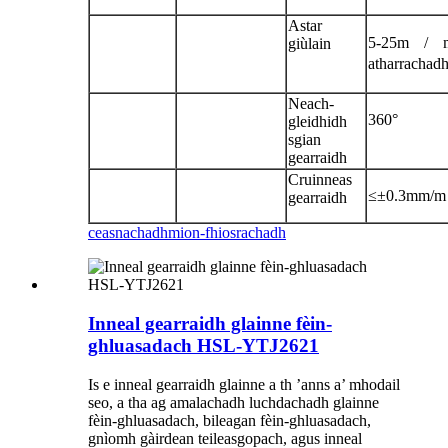
Astar
5-25m / 
giùlain
atharracha
Neach-
360°
gleidhidh
sgian
gearraidh
Cruinneas
≤±0.3mm/m
gearraidh
ceasnachadh
mion-fhiosrachadh
Inneal gearraidh glainne fèin-
ghluasadach HSL-YTJ2621
Is e inneal gearraidh glainne a th ’anns a’ mhodail
seo, a tha ag amalachadh luchdachadh glainne
fèin-ghluasadach, bileagan fèin-ghluasadach,
gnìomh gàirdean teileasgopach, agus inneal