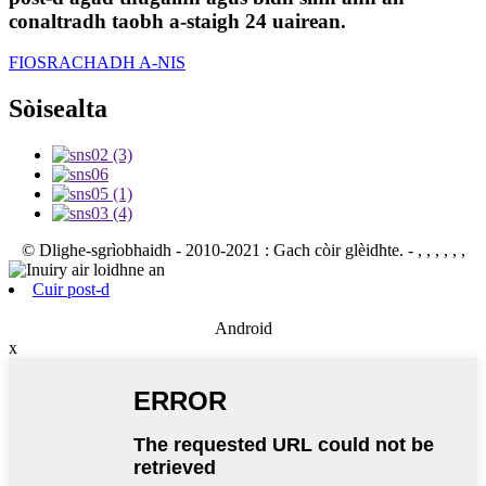
conaltradh taobh a-staigh 24 uairean.
FIOSRACHADH A-NIS
Sòisealta
© Dlighe-sgrìobhaidh - 2010-2021 : Gach còir glèidhte.
- , , , , , ,
Cuir post-d
Android
x