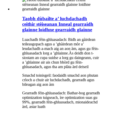
Taobh dùbailte a’ luchdachadh
ceithir stèiseanan Inneal gearraidh
glainne loidhne gearraidh glainne
Luachadh fèin-ghluasadach: Bidh an gàirdean
teileasgopach agus a ’ghàirdean mòr a’
leudachadh a-mach aig an aon àm, agus gu fèin-
ghluasadach lorg a ’ghlainne.Às deidh don t-
siostam an cupa suidse a lorg gu daingeann, cuir
a ’ghlainne air ais chun bhòrd gu fèin-
ghluasadach, agus tha am plàta àrd deiseil
Smachd toinisgeil: faodaidh smachd aon phutan
crìoch a chuir air luchdachadh, gearradh agus
bileagan aig aon àm
Gearradh fèin-ghluasadach: Bathar-bog gearradh
optimization tuigseach, ìre optimization suas gu
99%, gearradh fèin-ghluasadach, mionaideachd
àrd, astar luath