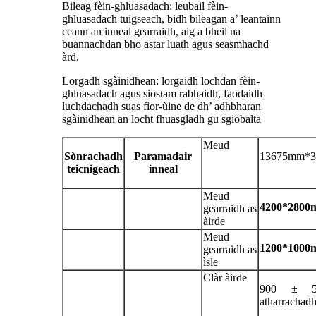
Bileag fèin-ghluasadach: leubail fèin-
ghluasadach tuigseach, bidh bileagan a’ leantainn
ceann an inneal gearraidh, aig a bheil na
buannachdan bho astar luath agus seasmhachd
àrd.
Lorgadh sgàinidhean: lorgaidh lochdan fèin-
ghluasadach agus siostam rabhaidh, faodaidh
luchdachadh suas fìor-ùine de dh’ adhbharan
sgàinidhean an locht fhuasgladh gu sgiobalta
Meud
Sònrachadh
Paramadair
13675mm*
teicnigeach
inneal
Meud
4200*280
gearraidh as
àirde
Meud
1200*100
gearraidh as
ìsle
Clàr àirde
900 ± 5
atharrachadh