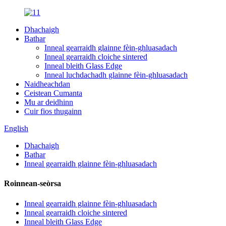
Dhachaigh
Bathar
Inneal gearraidh glainne fèin-ghluasadach
Inneal gearraidh cloiche sintered
Inneal bleith Glass Edge
Inneal luchdachadh glainne fèin-ghluasadach
Naidheachdan
Ceistean Cumanta
Mu ar deidhinn
Cuir fios thugainn
English
Dhachaigh
Bathar
Inneal gearraidh glainne fèin-ghluasadach
Roinnean-seòrsa
Inneal gearraidh glainne fèin-ghluasadach
Inneal gearraidh cloiche sintered
Inneal bleith Glass Edge