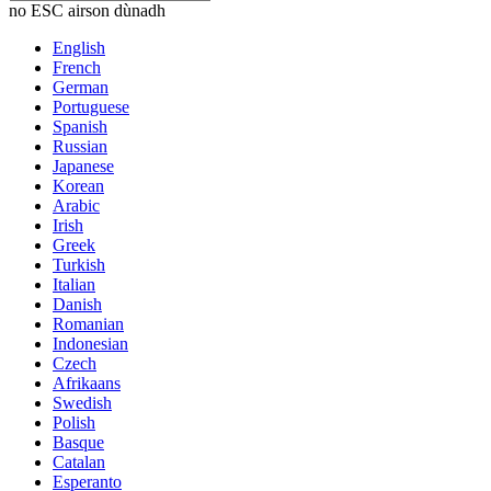
no ESC airson dùnadh
English
French
German
Portuguese
Spanish
Russian
Japanese
Korean
Arabic
Irish
Greek
Turkish
Italian
Danish
Romanian
Indonesian
Czech
Afrikaans
Swedish
Polish
Basque
Catalan
Esperanto