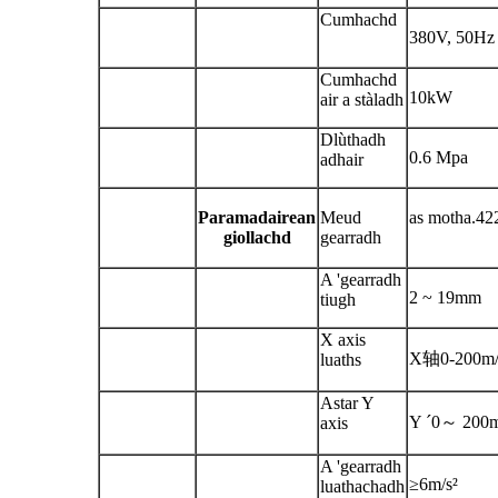
Cumhachd
380V, 50Hz
Cumhachd
10kW
air a stàladh
Dlùthadh
0.6 Mpa
adhair
Paramadairean
Meud
as motha.4
giollachd
gearradh
A 'gearradh
2 ~ 19mm
tiugh
X axis
X轴0-200m/
luaths
Astar Y
Y ´0～ 200m
axis
A 'gearradh
≥6m/s²
luathachadh