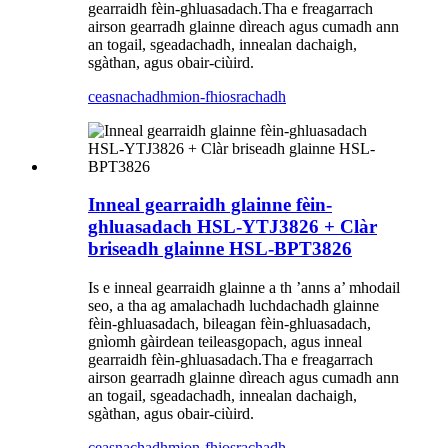
gearraidh fèin-ghluasadach.Tha e freagarrach
airson gearradh glainne dìreach agus cumadh ann
an togail, sgeadachadh, innealan dachaigh,
sgàthan, agus obair-ciùird.
ceasnachadh
mion-fhiosrachadh
Inneal gearraidh glainne fèin-
ghluasadach HSL-YTJ3826 + Clàr
briseadh glainne HSL-BPT3826
Is e inneal gearraidh glainne a th ’anns a’ mhodail
seo, a tha ag amalachadh luchdachadh glainne
fèin-ghluasadach, bileagan fèin-ghluasadach,
gnìomh gàirdean teileasgopach, agus inneal
gearraidh fèin-ghluasadach.Tha e freagarrach
airson gearradh glainne dìreach agus cumadh ann
an togail, sgeadachadh, innealan dachaigh,
sgàthan, agus obair-ciùird.
ceasnachadh
mion-fhiosrachadh