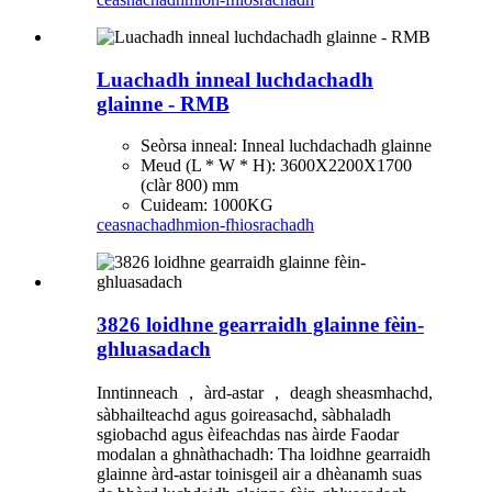
Luachadh inneal luchdachadh
glainne - RMB
Seòrsa inneal: Inneal luchdachadh glainne
Meud (L * W * H): 3600X2200X1700
(clàr 800) mm
Cuideam: 1000KG
ceasnachadh
mion-fhiosrachadh
3826 loidhne gearraidh glainne fèin-
ghluasadach
Inntinneach ， àrd-astar ， deagh sheasmhachd,
sàbhailteachd agus goireasachd, sàbhaladh
sgiobachd agus èifeachdas nas àirde Faodar
modalan a ghnàthachadh: Tha loidhne gearraidh
glainne àrd-astar toinisgeil air a dhèanamh suas