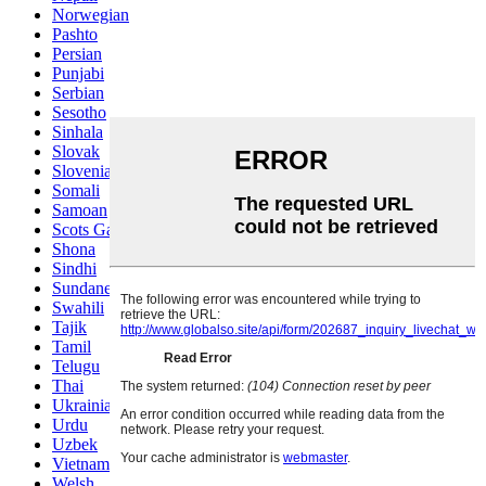
Norwegian
Pashto
Persian
Punjabi
Serbian
Sesotho
Sinhala
Slovak
Slovenian
Somali
Samoan
Scots Gaelic
Shona
Sindhi
Sundanese
Swahili
Tajik
Tamil
Telugu
Thai
Ukrainian
Urdu
Uzbek
Vietnamese
Welsh